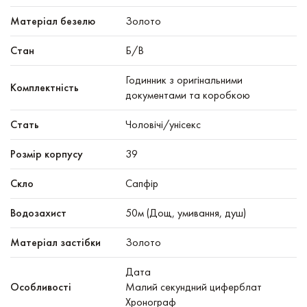
Матеріал безелю
Золото
Стан
Б/В
Годинник з оригінальними
Комплектність
документами та коробкою
Стать
Чоловічі/унісекс
Розмір корпусу
39
Скло
Сапфір
Водозахист
50м (Дощ, умивання, душ)
Матеріал застібки
Золото
Дата
Особливості
Малий секундний циферблат
Хронограф