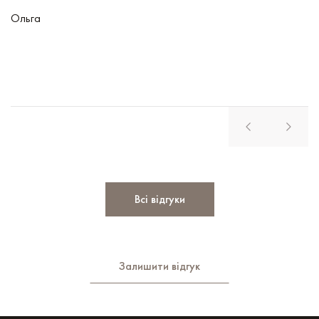
чу
Ольга
В
Всі відгуки
Залишити відгук