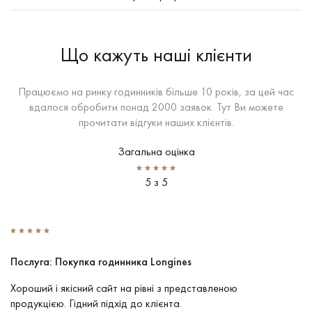
Що кажуть наші клієнти
Працюємо на ринку годинників більше 10 років, за цей час
вдалося обробити понад 2000 заявок. Тут Ви можете
прочитати відгуки наших клієнтів.
Загальна оцінка
5 з 5
Послуга: Покупка годинника Longines
П
Хороший і якісний сайт на рівні з представленою
Пр
продукцією. Гідний підхід до клієнта.
По