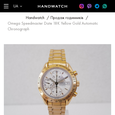
UA
Handwatch
/
Продаж годинників
/
Omega Speedmaster Date 18K Yellow Gold Automatic
Chronograph