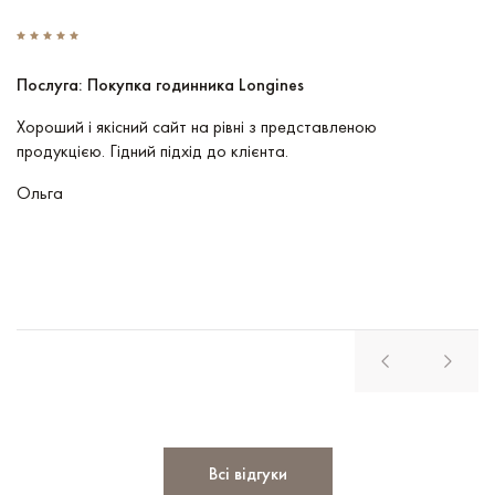
Послуга: Покупка годинника Longines
П
Хороший і якісний сайт на рівні з представленою
Пр
продукцією. Гідний підхід до клієнта.
По
чу
Ольга
В
Всі відгуки