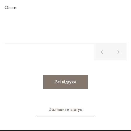
чу
Ольга
В
Всі відгуки
Залишити відгук