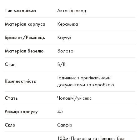
Тип механізма
Автопідзавод
Mатеріал корпуса
Керамика
Браслет/Ремінець
Каучук
Матеріал безелю
Золото
Стан
Б/В
Годинник з оригінальними
Комплектність
документами та коробкою
Стать
Чоловічі/унісекс
Розмір корпусу
45
Скло
Сапфір
100м (Плавання та пірнання без