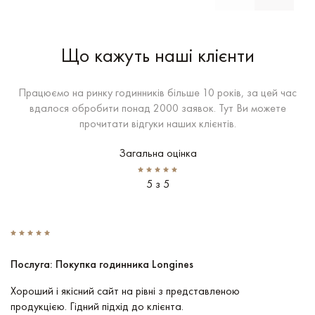
Що кажуть наші клієнти
Працюємо на ринку годинників більше 10 років, за цей час
вдалося обробити понад 2000 заявок. Тут Ви можете
прочитати відгуки наших клієнтів.
Загальна оцінка
5 з 5
Послуга: Покупка годинника Longines
П
Хороший і якісний сайт на рівні з представленою
Пр
продукцією. Гідний підхід до клієнта.
По