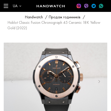
UA
Handwatch
/
Продаж годинників
/
Hublot Classic Fusion Chronograph 45 Ceramic 18K Yellow
Gold (2022)