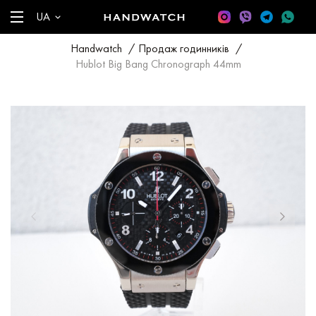
UA
Handwatch
/
Продаж годинників
/
Hublot Big Bang Chronograph 44mm