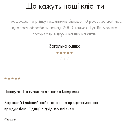
Що кажуть наші клієнти
Працюємо на ринку годинників більше 10 років, за цей час
вдалося обробити понад 2000 заявок. Тут Ви можете
прочитати відгуки наших клієнтів.
Загальна оцінка
5 з 5
Послуга: Покупка годинника Longines
П
Хороший і якісний сайт на рівні з представленою
Пр
продукцією. Гідний підхід до клієнта.
По
чу
Ольга
В