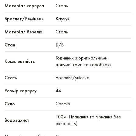
Mатеріал корпуса
Сталь
Браслет/Ремінець
Каучук
Матеріал безелю
Сталь
Стан
Б/В
Годинник з оригінальними
Комплектність
документами та коробкою
Стать
Чоловічі/унісекс
Розмір корпусу
44
Скло
Сапфір
100м (Плавання та пірнання без
Водозахист
аквалангу)