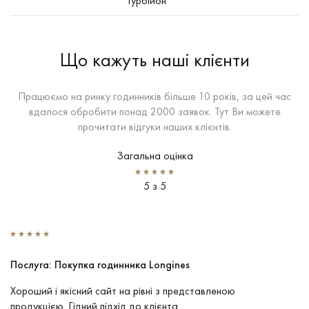
Турбійон
Що кажуть наші клієнти
Працюємо на ринку годинників більше 10 років, за цей час
вдалося обробити понад 2000 заявок. Тут Ви можете
прочитати відгуки наших клієнтів.
Загальна оцінка
5 з 5
Послуга: Покупка годинника Longines
П
Хороший і якісний сайт на рівні з представленою
Пр
продукцією. Гідний підхід до клієнта.
По