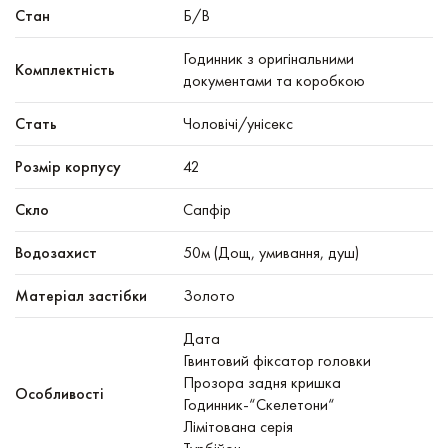
Стан
Б/В
Годинник з оригінальними
Комплектність
документами та коробкою
Стать
Чоловічі/унісекс
Розмір корпусу
42
Скло
Сапфір
Водозахист
50м (Дощ, умивання, душ)
Матеріал застібки
Золото
Дата
Гвинтовий фіксатор головки
Прозора задня кришка
Особливості
Годинник-“Скелетони“
Лімітована серія