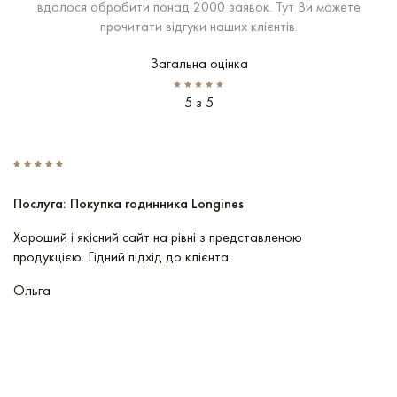
вдалося обробити понад 2000 заявок. Тут Ви можете
прочитати відгуки наших клієнтів.
Загальна оцінка
5 з 5
Послуга: Покупка годинника Longines
П
Хороший і якісний сайт на рівні з представленою
Пр
продукцією. Гідний підхід до клієнта.
По
чу
Ольга
В