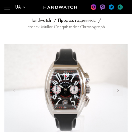
UA
Handwatch
/
Продаж годинників
/
Franck Muller Conquistador Chronograph