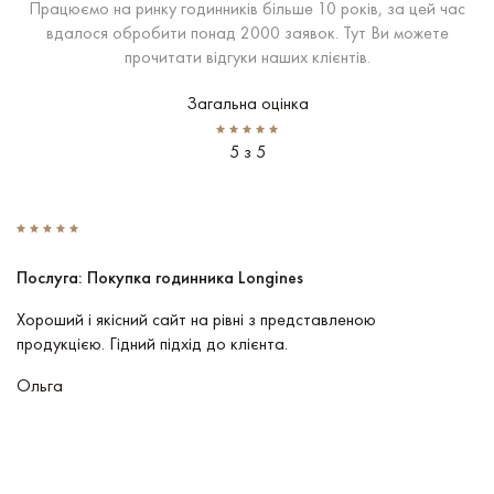
Працюємо на ринку годинників більше 10 років, за цей час
вдалося обробити понад 2000 заявок. Тут Ви можете
прочитати відгуки наших клієнтів.
Загальна оцінка
5 з 5
Послуга: Покупка годинника Longines
П
Хороший і якісний сайт на рівні з представленою
Пр
продукцією. Гідний підхід до клієнта.
По
чу
Ольга
В