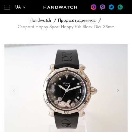
UA
Handwatch
/
Продаж годинників
/
Chopard Happy Sport Happy Fish Black Dial 38mm