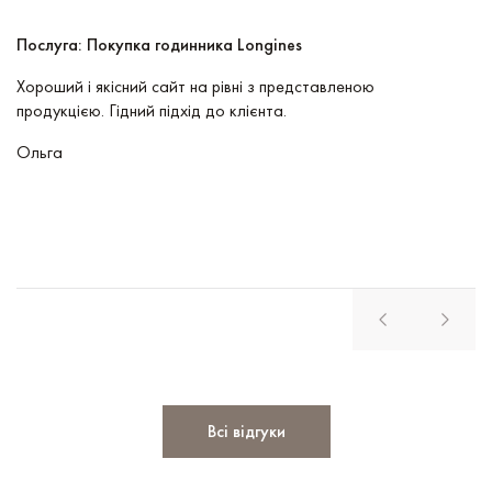
Послуга: Покупка годинника Longines
П
Хороший і якісний сайт на рівні з представленою
Пр
продукцією. Гідний підхід до клієнта.
По
чу
Ольга
В
Всі відгуки