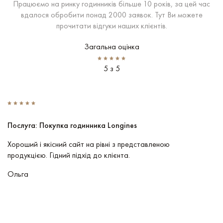
Працюємо на ринку годинників більше 10 років, за цей час
вдалося обробити понад 2000 заявок. Тут Ви можете
прочитати відгуки наших клієнтів.
Загальна оцінка
5 з 5
Послуга: Покупка годинника Longines
П
Хороший і якісний сайт на рівні з представленою
Пр
продукцією. Гідний підхід до клієнта.
По
чу
Ольга
В