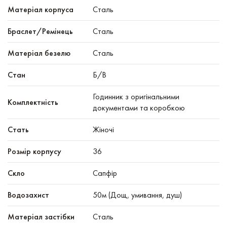
Mатеріал корпуса
Сталь
Браслет/Ремінець
Сталь
Матеріал безелю
Сталь
Стан
Б/В
Годинник з оригінальними
Комплектність
документами та коробкою
Стать
Жіночі
Розмір корпусу
36
Скло
Сапфір
Водозахист
50м (Дощ, умивання, душ)
Матеріал застібки
Сталь