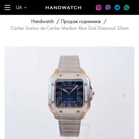
UA
Handwatch
/
Продаж годинників
/
Cartier Santos de Cartier Medium Blue Dial Diamond 35mm