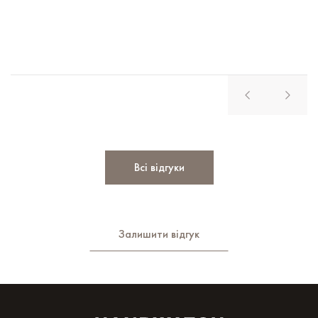
В
Всі відгуки
Залишити відгук