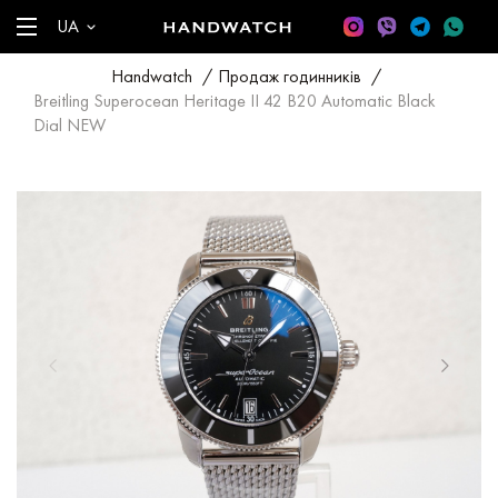
UA
Handwatch
/
Продаж годинників
/
Breitling Superocean Heritage II 42 B20 Automatic Black
Dial NEW