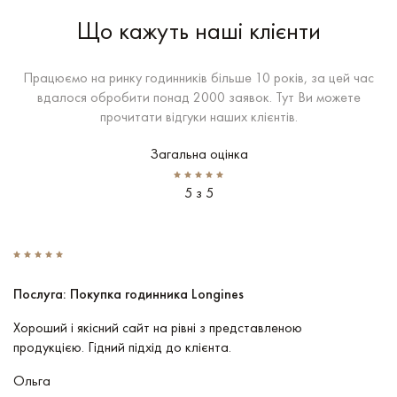
Що кажуть наші клієнти
Працюємо на ринку годинників більше 10 років, за цей час
вдалося обробити понад 2000 заявок. Тут Ви можете
прочитати відгуки наших клієнтів.
Загальна оцінка
5 з 5
Послуга: Покупка годинника Longines
П
Хороший і якісний сайт на рівні з представленою
Пр
продукцією. Гідний підхід до клієнта.
По
чу
Ольга