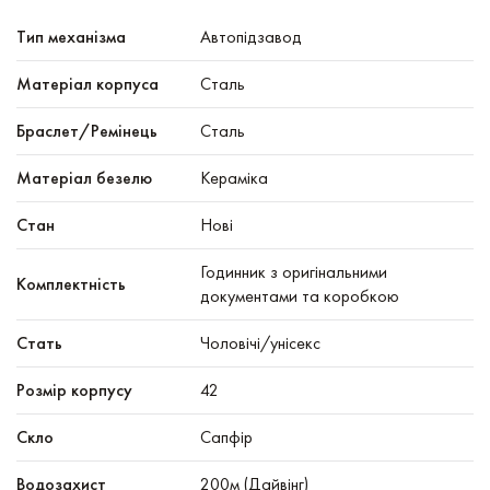
Тип механізма
Автопідзавод
Mатеріал корпуса
Сталь
Браслет/Ремінець
Сталь
Матеріал безелю
Кераміка
Стан
Нові
Годинник з оригінальними
Комплектність
документами та коробкою
Стать
Чоловічі/унісекс
Розмір корпусу
42
Скло
Сапфір
Водозахист
200м (Дайвінг)