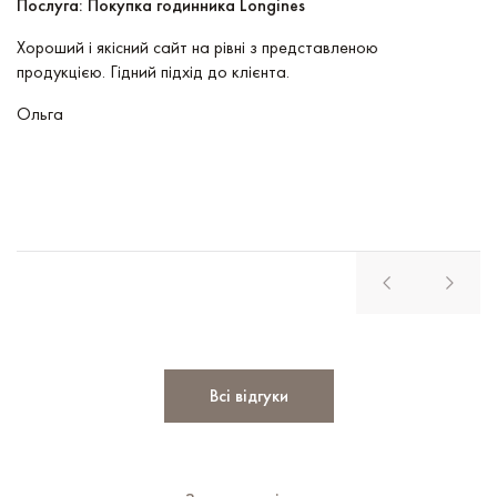
Послуга: Покупка годинника Longines
П
Хороший і якісний сайт на рівні з представленою
Пр
продукцією. Гідний підхід до клієнта.
По
чу
Ольга
В
Всі відгуки