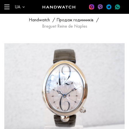
UA
Handwatch
/
Продаж годинників
/
Breguet Reine de Naples